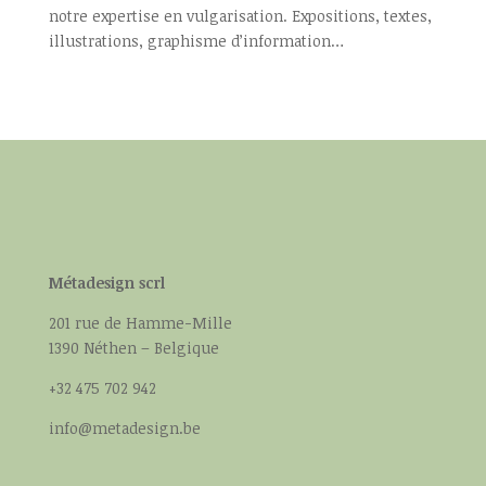
notre expertise en vulgarisation. Expositions, textes,
illustrations, graphisme d’information…
Métadesign scrl
201 rue de Hamme-Mille
1390 Néthen – Belgique
+32 475 702 942
info@metadesign.be